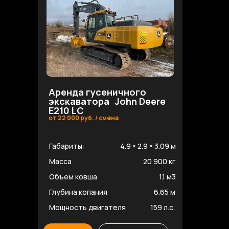
Аренда гусеничного
экскаватора John Deere
E210 LC
от 22 000 руб. / смена
Габариты:
4.9 × 2.9 × 3.09 м
Масса
20 900 кг
Объем ковша
1.1 м3
Глубина копания
6.65 м
Мощность двигателя
159 л.с.