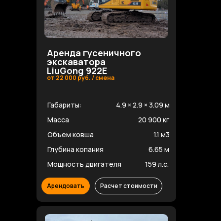
Аренда гусеничного
экскаватора
LiuGong 922E
от 22 000 руб. / смена
Габариты:
4.9 × 2.9 × 3.09 м
Масса
20 900 кг
Объем ковша
1.1 м3
Глубина копания
6.65 м
Мощность двигателя
159 л.с.
Арендовать
Расчет стоимости