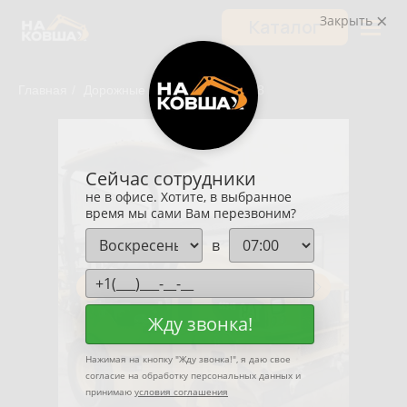
Закрыть
Каталог
Главная
/
Дорожные катки
/
CAT CC348
Сейчас сотрудники
не в офисе. Хотите, в выбранное
время мы сами Вам перезвоним?
в
Жду звонка!
Нажимая на кнопку "
Жду звонка!
", я даю свое
согласие на обработку персональных данных и
принимаю
условия соглашения