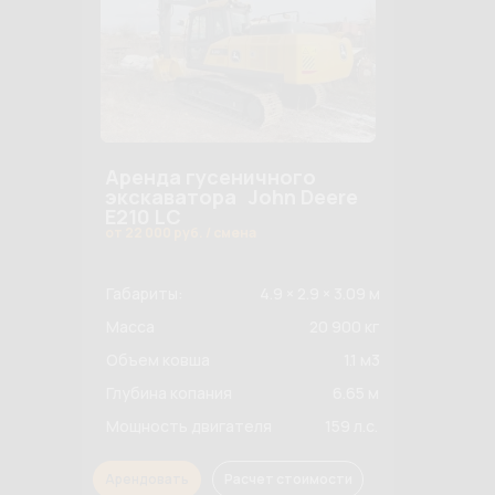
Аренда гусеничного
экскаватора John Deere
E210 LC
от 22 000 руб. / смена
Габариты:
4.9 × 2.9 × 3.09 м
Масса
20 900 кг
Объем ковша
1.1 м3
Глубина копания
6.65 м
Мощность двигателя
159 л.с.
Арендовать
Расчет стоимости