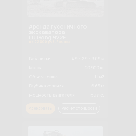
Аренда гусеничного
экскаватора
LiuGong 922E
от 22 000 руб. / смена
Габариты:
4.9 × 2.9 × 3.09 м
Масса
20 900 кг
Объем ковша
1.1 м3
Глубина копания
6.65 м
Мощность двигателя
159 л.с.
Арендовать
Расчет стоимости