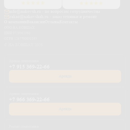
info@nakovsh.ru - по вопросам сотрудничества
zakaz@nakovshah.ru - заказ техники и ремонт
О компании
Вакансии
Отзывы
Контакты
ООО НА КОВШАХ
ИНН 9729365380
ОГРН 1247700031193
© НА КОВШАХ 2026
Аренда спецтехники
+7 915 369-22-66
Аренда
Аренда спецтехники
+7 966 369-22-66
Аренда
Ремонт спецтехники