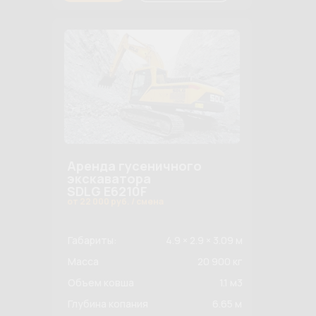
Аренда гусеничного
экскаватора
SDLG E6210F
от 22 000 руб. / смена
Габариты:
4.9 × 2.9 × 3.09 м
Масса
20 900 кг
Объем ковша
1.1 м3
Глубина копания
6.65 м