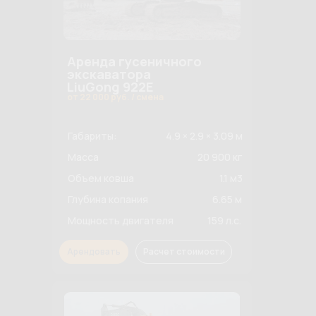
Аренда гусеничного
экскаватора
LiuGong 922E
от 22 000 руб. / смена
Габариты:
4.9 × 2.9 × 3.09 м
Масса
20 900 кг
Объем ковша
1.1 м3
Глубина копания
6.65 м
Мощность двигателя
159 л.с.
Арендовать
Расчет стоимости