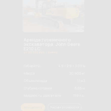
Аренда гусеничного
экскаватора John Deere
E210 LC
от 22 000 руб. / смена
Габариты:
4.9 × 2.9 × 3.09 м
Масса
20 900 кг
Объем ковша
1.1 м3
Глубина копания
6.65 м
Мощность двигателя
159 л.с.
Арендовать
Расчет стоимости