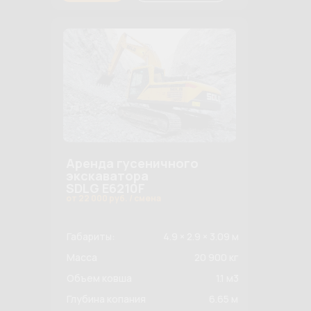
Аренда гусеничного
экскаватора
SDLG E6210F
от 22 000 руб. / смена
Габариты:
4.9 × 2.9 × 3.09 м
Масса
20 900 кг
Объем ковша
1.1 м3
Глубина копания
6.65 м