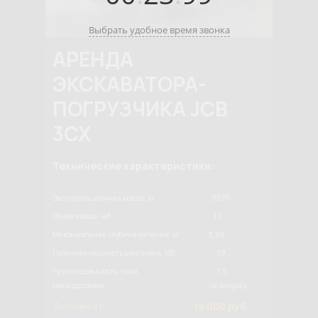
Выбрать удобное время звонка
АРЕНДА
ЭКСКАВАТОРА-
ПОГРУЗЧИКА JCB
3CX
Технические характеристики:
Эксплуатационная масса, кг
8070
Объем ковша, м3
1.1
Максимальная глубина копания, м
5.88
Полезная мощность двигателя, кВт
59
Грузоподъемность, тонн
1.5
Цена доставки
по запросу
18 000 руб.
Доставка от: