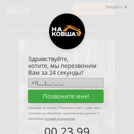
Закрыть
Каталог
Главная
/
Экскаваторы-погрузчики
/
JCB 3cx
Здравствуйте,
хотите, мы перезвоним
Вам за 24 секунды?
Позвоните мне!
Нажимая на кнопку "
Позвоните мне
", я даю свое
согласие на обработку персональных данных и
принимаю
условия соглашения
00
:
23
:
99