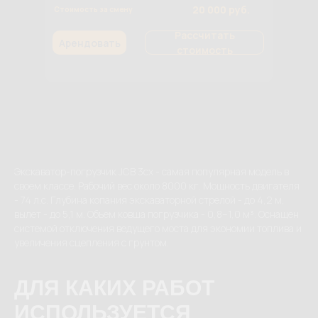
20 000 руб.
Стоимость за смену
Рассчитать
Арендовать
стоимость
Экскаватор-погрузчик JCB 3cx - самая популярная модель в
своем классе. Рабочий вес около 8000 кг. Мощность двигателя
- 74 л.с. Глубина копания экскаваторной стрелой - до 4,2 м,
вылет - до 5,1 м. Объем ковша погрузчика - 0,8–1,0 м³. Оснащен
системой отключения ведущего моста для экономии топлива и
увеличения сцепления с грунтом.
ДЛЯ КАКИХ РАБОТ
ИСПОЛЬЗУЕТСЯ