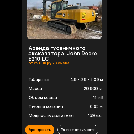
Аренда гусеничного
экскаватора John Deere
E210 LC
от 22 000 руб. / смена
Габариты:
4.9 × 2.9 × 3.09 м
Масса
20 900 кг
Объем ковша
1.1 м3
Глубина копания
6.65 м
Мощность двигателя
159 л.с.
Арендовать
Расчет стоимости