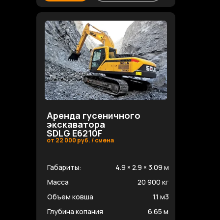
Аренда гусеничного
экскаватора
SDLG E6210F
от 22 000 руб. / смена
Габариты:
4.9 × 2.9 × 3.09 м
Масса
20 900 кг
Объем ковша
1.1 м3
Глубина копания
6.65 м