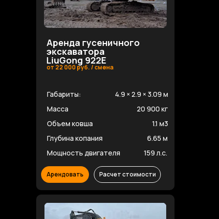
Аренда гусеничного
экскаватора
LiuGong 922E
от 22 000 руб. / смена
Габариты:
4.9 × 2.9 × 3.09 м
Масса
20 900 кг
Объем ковша
1.1 м3
Глубина копания
6.65 м
Мощность двигателя
159 л.с.
Арендовать
Расчет стоимости