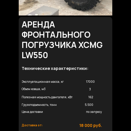
АРЕНДА
ФРОНТАЛЬНОГО
ПОГРУЗЧИКА XCMG
LW550
Технические характеристики:
Эксплуатационная масса, кг
17000
Объем ковша, м3
3
Полезная мощность двигателя, кВт
162
Грузоподъемность, тонн
5.500
Цена доставки
по запросу
18 000 руб.
Доставка от: