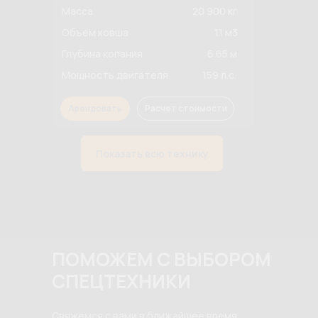
Масса
20 900 кг
Объем ковша
1.1 м3
Глубина копания
6.65 м
Мощность двигателя
159 л.с.
Арендовать
Расчет стоимости
Показать всю технику
ПОМОЖЕМ С ВЫБОРОМ
СПЕЦТЕХНИКИ
Свяжемся с вами в ближайшее время