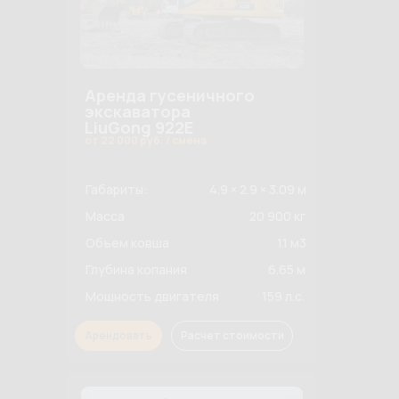
Аренда гусеничного
экскаватора
LiuGong 922E
от 22 000 руб. / смена
Габариты:
4.9 × 2.9 × 3.09 м
Масса
20 900 кг
Объем ковша
1.1 м3
Глубина копания
6.65 м
Мощность двигателя
159 л.с.
Арендовать
Расчет стоимости