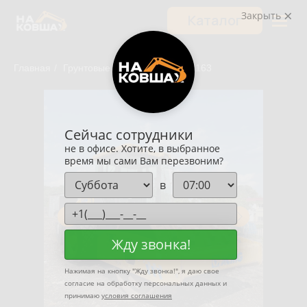
Закрыть
Каталог
Главная
/
Грунтовые катки
/
XCMG XS 163
Сейчас сотрудники
не в офисе. Хотите, в выбранное
время мы сами Вам перезвоним?
в
Жду звонка!
Нажимая на кнопку "
Жду звонка!
", я даю свое
согласие на обработку персональных данных и
принимаю
условия соглашения