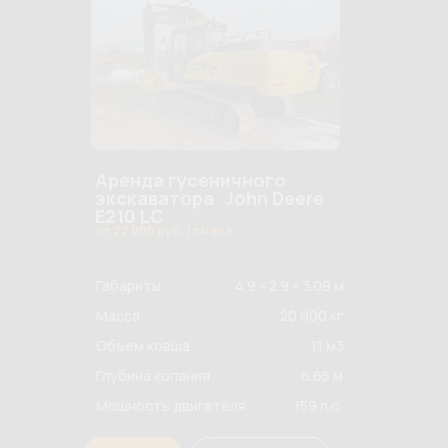
Аренда гусеничного
экскаватора John Deere
E210 LC
от 22 000 руб. / смена
Габариты:
4.9 × 2.9 × 3.09 м
Масса
20 900 кг
Объем ковша
1.1 м3
Глубина копания
6.65 м
Мощность двигателя
159 л.с.