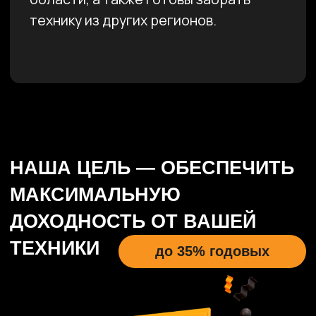
высокую прибыльность!
Кроме этого, мы открыты для обсуждения
инвестиционных возможностей.
С компанией «На Ковшах» ваша техника
всегда в надежных руках!
Чтобы узнать подробнее об этом
направлении свяжитесь с нами по почте
info@nakovsh.ru